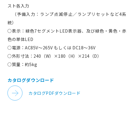
スト各入力
（予備入力：ランプ点滅停止／ランプリセットなど4系
統）
○表示：緑色7セグメントLED表示器、及び緑色・黄色・赤
色の単体LED
○電源：AC85V～265V もしくは DC18～36V
○外形寸法：240（W）×180（H）×214（D）
○質量：約5kg
カタログダウンロード
カタログPDFダウンロード