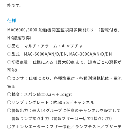
能です。
仕様
MAC6000/3000 船舶機関室監視用多機能ﾓﾆﾀｰ（警報付き、
NK認定取得）
○品名：マルチ・アラーム・キャプチャー
○型式：MAC-6000A/AN/D/DN, MAC-3000A/AN/D/DN
○切換点数：仕様による（最大60点まで、10点ごとの選択が
可能）
○センサ：仕様により、各種熱電対・各種測温抵抗体・電流
電圧
○精度：スパン値±0.3％＋1digit
○サンプリングレート：約50mS／チャンネル
○警報出力：最大14グループに任意のチャンネルを設定して
警報ランプ接点出力（警報ブザーは一括で1接点出力）
○アナンシエーター：ブザー停止／ランプテスト／ブザーテ