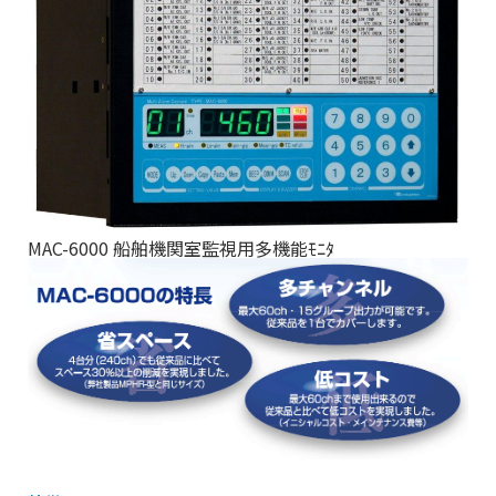
MAC-6000 船舶機関室監視用多機能ﾓﾆﾀ