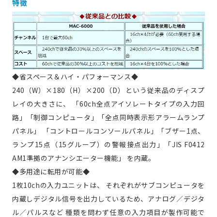
特徴
◆省スペース＆ハイ・パフォーマンス◆
240（W）×180（H）×200（D）という従来品のディスプ
レイの大きさに、 「60ch全点アイソレートタイプの入力回
路」「制御コンピュータ」「全点同時表示形アラームランプ
パネル」 「コントロールコンソールパネル」「ブザー1点、
ランプ15点（15グループ）の警報接点出力」「JIS F0412
AM1準拠のアナンシエーター機能」 を内蔵。
◆多用途に転用が可能◆
1枚10chの入力ユニットは、 それぞれがサブコンピュータを
内蔵しデジタル信号を出力しているため、アナログ／デジタ
ル／パルスなど 種類を問わず任意の入力項目が製作可能で