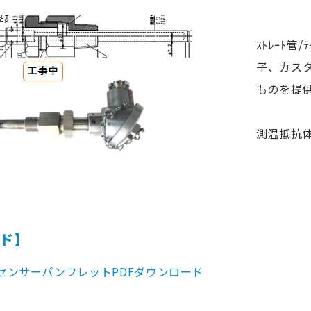
ｽﾄﾚｰﾄ管
子、カス
ものを提
測温抵抗体
ド】
センサーパンフレットPDFダウンロード