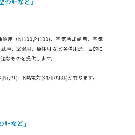
型ｾﾝｻｰなど」
艙用（Ni100,Pt100)、空気冷却艙用、空気
冷蔵庫、室温用、魚体用 など各種用途、目的に
最適なものを提供します。
Ni,Pt)、K熱電対(ｸﾛﾒﾙ/ｱﾙﾒﾙ)が有ります。
ｾﾝｻｰなど」