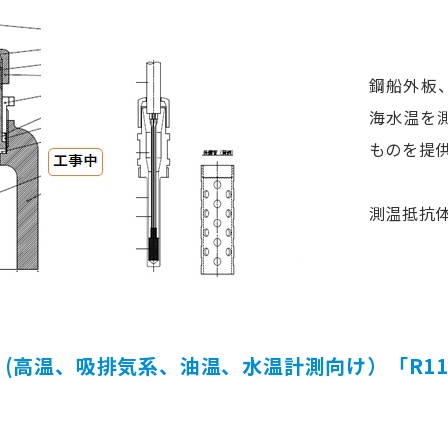
鋼船外板、
海水温を
ものを提
測温抵抗体(
高温、吸排気系、油温、水温計測向け）「R111,R211