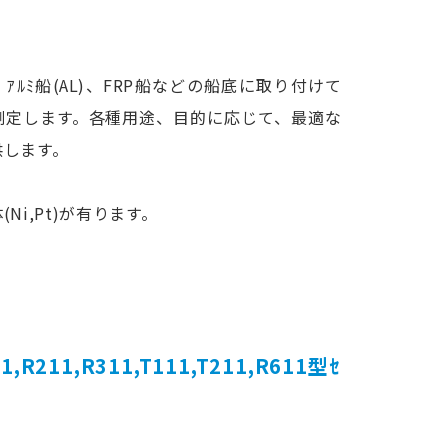
ｱﾙﾐ船(AL)、FRP船などの船底に取り付けて
測定します。各種用途、目的に応じて、最適な
供します。
Ni,Pt)が有ります。
,R311,T111,T211,R611型ｾ