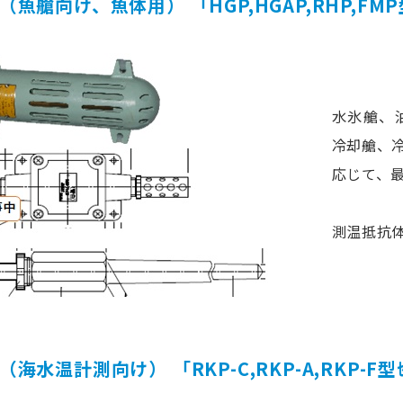
魚艙向け、魚体用） 「HGP,HGAP,RHP,FMP
水氷艙、油
冷却艙、
応じて、
測温抵抗体(
海水温計測向け） 「RKP-C,RKP-A,RKP-F型