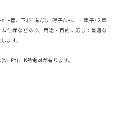
/ﾃｰﾊﾟｰ管、下ﾈｼﾞ有/無、碍子/ｼｰｽ、１素子/２素
タム仕様などあり、用途・目的に応じて最適な
供します。
(Ni,Pt)、K熱電対が有ります。