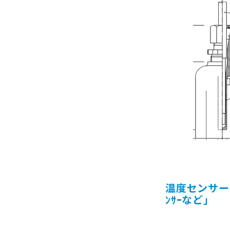
温度センサー (
ﾝｻｰなど」