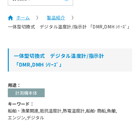
ホーム
製品紹介
一体型切換式 デジタル温度計/指示計 「DMR,DMH ｼﾘｰｽﾞ」
一体型切換式 デジタル温度計/指示計
「DMR,DMH ｼﾘｰｽﾞ」
用途：
計測機本体
キーワード：
船舶・漁業関連
抵抗温度計
熱電温度計
船舶･商船
魚艙
エンジン
デジタル